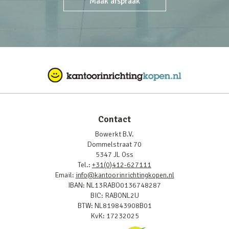
Maak afspraak
Contact
Bowerkt B.V.
Dommelstraat 70
5347 JL Oss
Tel.:
+31(0)412-627111
Email:
info@kantoorinrichtingkopen.nl
IBAN: NL13RABO0136748287
BIC: RABONL2U
BTW: NL819843908B01
KvK: 17232025