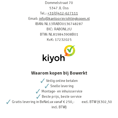
Dommelstraat 70
5347 JL Oss
Tel.:
+31(0)412-627111
Email:
info@kantoorinrichtingkopen.nl
IBAN: NL13RABO0136748287
BIC: RABONL2U
BTW: NL819843908B01
KvK: 17232025
Waarom kopen bij Bowerkt
Veilig online betalen
Snelle levering
Montage- en inhuisservice
Beste prijs, beste service
Gratis levering in BeNeLux vanaf € 250,- excl. BTW (€302,50
incl. BTW)