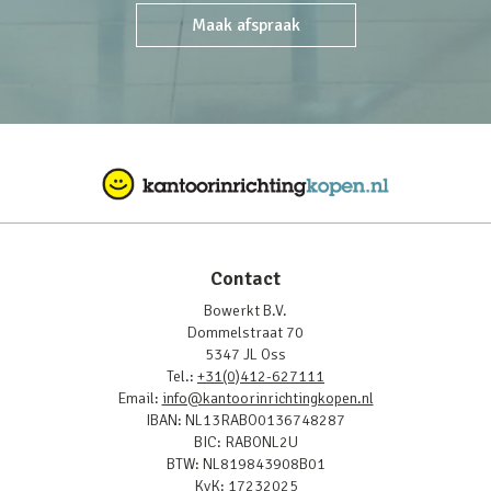
Maak afspraak
Contact
Bowerkt B.V.
Dommelstraat 70
5347 JL Oss
Tel.:
+31(0)412-627111
Email:
info@kantoorinrichtingkopen.nl
IBAN: NL13RABO0136748287
BIC: RABONL2U
BTW: NL819843908B01
KvK: 17232025