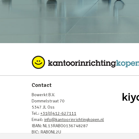
Contact
Bowerkt B.V.
Dommelstraat 70
5347 JL Oss
Tel.:
+31(0)412-627111
Email:
info@kantoorinrichtingkopen.nl
IBAN: NL13RABO0136748287
BIC: RABONL2U
BTW: NL819843908B01