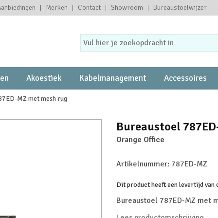
Aanbiedingen
Merken
Contact
Showroom
Bureaustoelwijzer
ten
Akoestiek
Kabelmanagement
Accessoires
787ED-MZ met mesh rug
Bureaustoel 787ED
Orange Office
Artikelnummer:
787ED-MZ
Dit product heeft een levertijd van
Bureaustoel 787ED-MZ met m
Lees productomschrijving