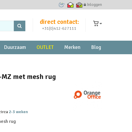
Inloggen
Ecommerce Europe Trustmark
Thuiswinkel waarborg
Thuiswinkel zakelijk
direct contact:
+31(0)412-627111
Duurzaam
OUTLET
Merken
Blog
-MZ met mesh rug
 circa
2-3 weken
esh rug