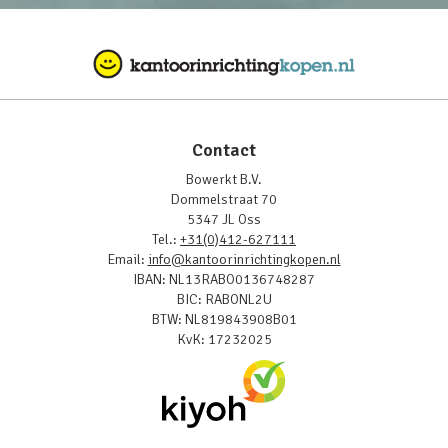
Contact
Bowerkt B.V.
Dommelstraat 70
5347 JL Oss
Tel.:
+31(0)412-627111
Email:
info@kantoorinrichtingkopen.nl
IBAN: NL13RABO0136748287
BIC: RABONL2U
BTW: NL819843908B01
KvK: 17232025