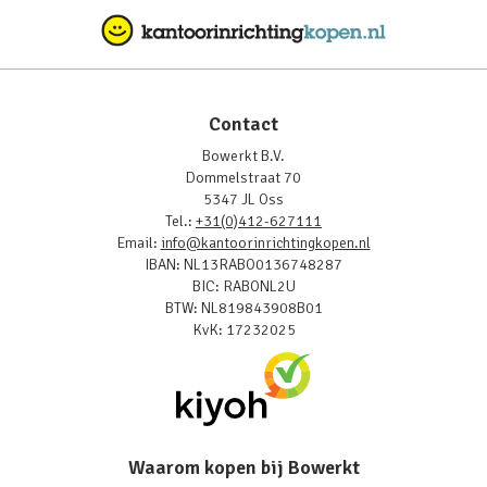
Contact
Bowerkt B.V.
Dommelstraat 70
5347 JL Oss
Tel.:
+31(0)412-627111
Email:
info@kantoorinrichtingkopen.nl
IBAN: NL13RABO0136748287
BIC: RABONL2U
BTW: NL819843908B01
KvK: 17232025
Waarom kopen bij Bowerkt