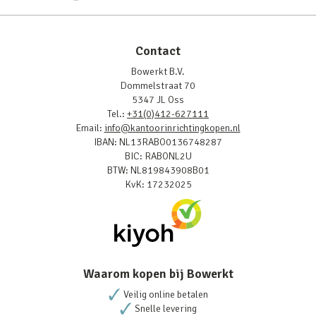
Contact
Bowerkt B.V.
Dommelstraat 70
5347 JL Oss
Tel.:
+31(0)412-627111
Email:
info@kantoorinrichtingkopen.nl
IBAN: NL13RABO0136748287
BIC: RABONL2U
BTW: NL819843908B01
KvK: 17232025
Waarom kopen bij Bowerkt
Veilig online betalen
Snelle levering