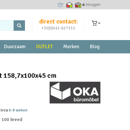
Inloggen
Ecommerce Europe Trustmark
Thuiswinkel waarborg
Thuiswinkel zakelijk
direct contact:
+31(0)412-627111
Duurzaam
OUTLET
Merken
Blog
t 158,7x100x45 cm
 circa
6-8 weken
n 100 breed