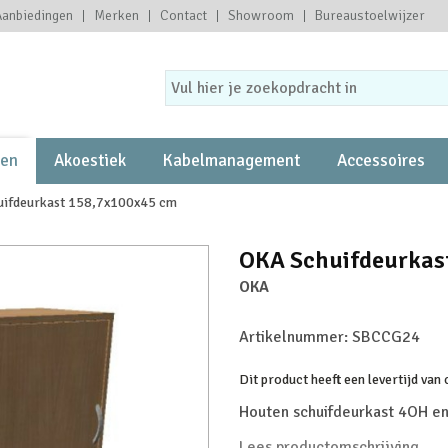
Aanbiedingen
Merken
Contact
Showroom
Bureaustoelwijzer
ten
Akoestiek
Kabelmanagement
Accessoires
ifdeurkast 158,7x100x45 cm
OKA Schuifdeurkas
OKA
Artikelnummer:
SBCCG24
Dit product heeft een levertijd van
Houten schuifdeurkast 4OH e
Lees productomschrijving