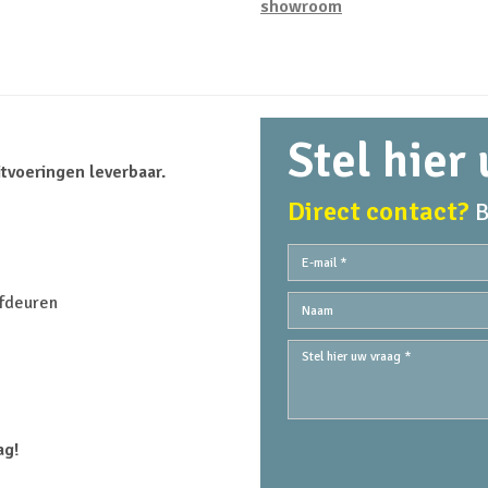
showroom
Stel hier
tvoeringen leverbaar.
Direct contact?
B
fdeuren
ag!