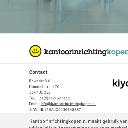
Contact
Bowerkt B.V.
Dommelstraat 70
5347 JL Oss
Tel.:
+31(0)412-627111
Email:
info@kantoorinrichtingkopen.nl
IBAN: NL13RABO0136748287
BIC: RABONL2U
Kantoorinrichtingkopen.nl maakt gebruik van 
BTW: NL819843908B01
KvK: 17232025