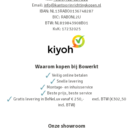
Email:
info@kantoorinrichtingkopen.nl
IBAN: NL13RABO0136748287
BIC: RABONL2U
BTW: NL819843908B01
KvK: 17232025
Waarom kopen bij Bowerkt
Veilig online betalen
Snelle levering
Montage- en inhuisservice
Beste prijs, beste service
Gratis levering in BeNeLux vanaf € 250,- excl. BTW (€302,50
incl. BTW)
Onze showroom