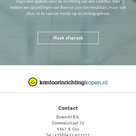
inspiratie opdoen voor de inrichting van alle ruimtes. Hier
hebben we opstellingen van diverse soorten meubilair, maar ook
sfeer in de laatste trends op inrichtingsgebied.
Maak afspraak
Contact
Bowerkt B.V.
Dommelstraat 70
5347 JL Oss
Tel.:
+31(0)412-627111