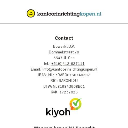
Contact
Bowerkt B.V.
Dommelstraat 70
5347 JL Oss
Tel.:
+31(0)412-627111
Email:
info@kantoorinrichtingkopen.nl
IBAN: NL13RABO0136748287
BIC: RABONL2U
BTW: NL819843908B01
KvK: 17232025