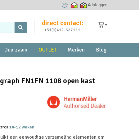
Inloggen
Ecommerce Europe Trustmark
Thuiswinkel waarborg
Thuiswinkel zakelijk
direct contact:
+31(0)412-627111
Duurzaam
OUTLET
Merken
Blog
agraph FN1FN 1108 open kast
 circa
10-12 weken
ruikt een eenvoudige verzameling elementen om