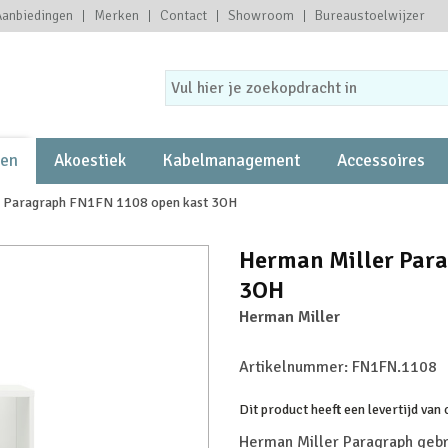
Aanbiedingen
Merken
Contact
Showroom
Bureaustoelwijzer
ten
Akoestiek
Kabelmanagement
Accessoires
r Paragraph FN1FN 1108 open kast 3OH
Herman Miller Par
3OH
Herman Miller
Artikelnummer:
FN1FN.1108
Dit product heeft een levertijd van
Herman Miller Paragraph geb