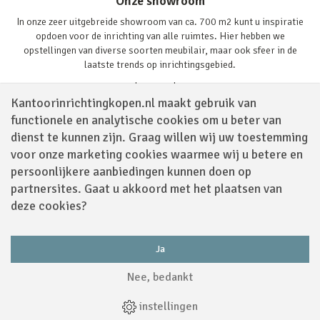
Onze showroom
In onze zeer uitgebreide showroom van ca. 700 m2 kunt u inspiratie
opdoen voor de inrichting van alle ruimtes. Hier hebben we
opstellingen van diverse soorten meubilair, maar ook sfeer in de
laatste trends op inrichtingsgebied.
Lees verder
Kantoorinrichtingkopen.nl maakt gebruik van
functionele en analytische cookies om u beter van
dienst te kunnen zijn. Graag willen wij uw toestemming
voor onze marketing cookies waarmee wij u betere en
persoonlijkere aanbiedingen kunnen doen op
partnersites. Gaat u akkoord met het plaatsen van
Volg ons via
deze cookies?
Ja
Powered by
Nee, bedankt
Algemene Voorwaarden
|
Sitemap
|
Disclaimer
|
Privacy Policy
|
Cookies
|
instellingen
Webdesign
by
Applepie