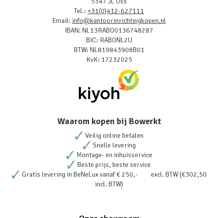
5347 JL Oss
Tel.:
+31(0)412-627111
Email:
info@kantoorinrichtingkopen.nl
IBAN: NL13RABO0136748287
BIC: RABONL2U
BTW: NL819843908B01
KvK: 17232025
Waarom kopen bij Bowerkt
Veilig online betalen
Snelle levering
Montage- en inhuisservice
Beste prijs, beste service
Gratis levering in BeNeLux vanaf € 250,- excl. BTW (€302,50
incl. BTW)