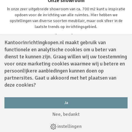
Onze showroom
In onze zeer uitgebreide showroom van ca. 700 m2 kunt u inspiratie
opdoen voor de inrichting van alle ruimtes. Hier hebben we
opstellingen van diverse soorten meubilair, maar ook sfeer in de
laatste trends op inrichtingsgebied.
Lees verder
Kantoorinrichtingkopen.nl maakt gebruik van
functionele en analytische cookies om u beter van
dienst te kunnen zijn. Graag willen wij uw toestemming
voor onze marketing cookies waarmee wij u betere en
persoonlijkere aanbiedingen kunnen doen op
partnersites. Gaat u akkoord met het plaatsen van
Volg ons via
deze cookies?
Ja
Powered by
Nee, bedankt
Algemene Voorwaarden
|
Sitemap
|
Disclaimer
|
Privacy Policy
|
Cookies
|
instellingen
Webdesign
by
Applepie