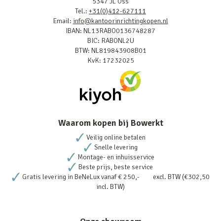
5347 JL Oss
Tel.:
+31(0)412-627111
Email:
info@kantoorinrichtingkopen.nl
IBAN: NL13RABO0136748287
BIC: RABONL2U
BTW: NL819843908B01
KvK: 17232025
Waarom kopen bij Bowerkt
Veilig online betalen
Snelle levering
Montage- en inhuisservice
Beste prijs, beste service
Gratis levering in BeNeLux vanaf € 250,- excl. BTW (€302,50
incl. BTW)