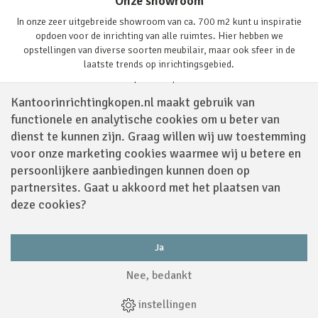
Onze showroom
In onze zeer uitgebreide showroom van ca. 700 m2 kunt u inspiratie
opdoen voor de inrichting van alle ruimtes. Hier hebben we
opstellingen van diverse soorten meubilair, maar ook sfeer in de
laatste trends op inrichtingsgebied.
Lees verder
Kantoorinrichtingkopen.nl maakt gebruik van
functionele en analytische cookies om u beter van
dienst te kunnen zijn. Graag willen wij uw toestemming
voor onze marketing cookies waarmee wij u betere en
persoonlijkere aanbiedingen kunnen doen op
partnersites. Gaat u akkoord met het plaatsen van
Volg ons via
deze cookies?
Ja
Powered by
Nee, bedankt
Algemene Voorwaarden
|
Sitemap
|
Disclaimer
|
Privacy Policy
|
Cookies
|
instellingen
Webdesign
by
Applepie