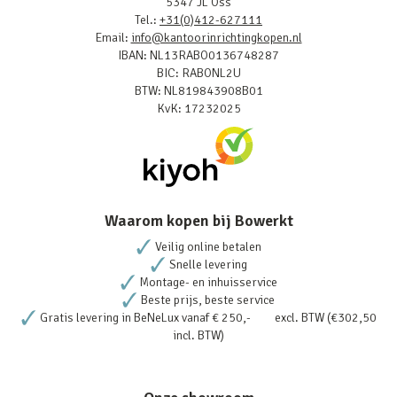
5347 JL Oss
Tel.:
+31(0)412-627111
Email:
info@kantoorinrichtingkopen.nl
IBAN: NL13RABO0136748287
BIC: RABONL2U
BTW: NL819843908B01
KvK: 17232025
Waarom kopen bij Bowerkt
Veilig online betalen
Snelle levering
Montage- en inhuisservice
Beste prijs, beste service
Gratis levering in BeNeLux vanaf € 250,- excl. BTW (€302,50
incl. BTW)