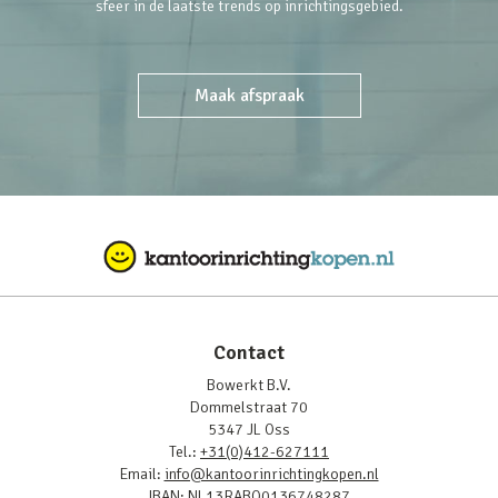
sfeer in de laatste trends op inrichtingsgebied.
Maak afspraak
Contact
Bowerkt B.V.
Dommelstraat 70
5347 JL Oss
Tel.:
+31(0)412-627111
Email:
info@kantoorinrichtingkopen.nl
IBAN: NL13RABO0136748287