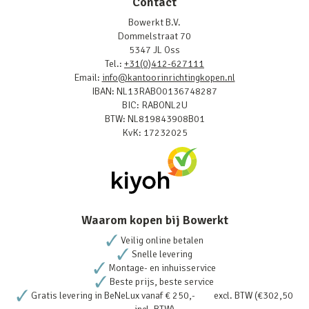
Contact
Bowerkt B.V.
Dommelstraat 70
5347 JL Oss
Tel.:
+31(0)412-627111
Email:
info@kantoorinrichtingkopen.nl
IBAN: NL13RABO0136748287
BIC: RABONL2U
BTW: NL819843908B01
KvK: 17232025
Waarom kopen bij Bowerkt
Veilig online betalen
Snelle levering
Montage- en inhuisservice
Beste prijs, beste service
Gratis levering in BeNeLux vanaf € 250,- excl. BTW (€302,50