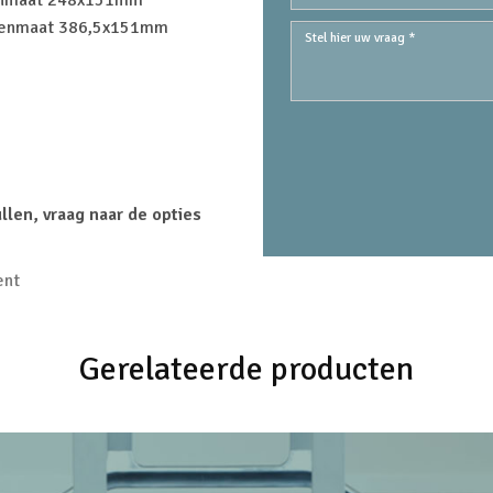
tenmaat 248x151mm
itenmaat 386,5x151mm
ullen, vraag naar de opties
ent
Gerelateerde producten