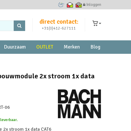
Inloggen
Ecommerce Europe Trustmark
Thuiswinkel waarborg
Thuiswinkel zakelijk
direct contact:
+31(0)412-627111
Duurzaam
OUTLET
Merken
Blog
ouwmodule 2x stroom 1x data
T-06
 leverbaar.
 2x stroom 1x data CAT6