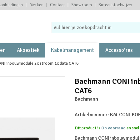
Aanbiedingen
Merken
Contact
Showroom
Bureaustoelwijzer
ten
Akoestiek
Kabelmanagement
Accessoires
NI inbouwmodule 2x stroom 1x data CAT6
Bachmann CONI inb
CAT6
Bachmann
Artikelnummer:
BM-CONI-KOR
Dit product is
Op voorraad
en snel
Bachmann CONI inbouwmodule