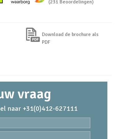
(231 Beoordelingen)
Download de brochure als
PDF
 uw vraag
el naar +31(0)412-627111