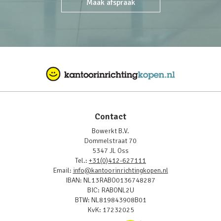
Maak afspraak
Contact
Bowerkt B.V.
Dommelstraat 70
5347 JL Oss
Tel.:
+31(0)412-627111
Email:
info@kantoorinrichtingkopen.nl
IBAN: NL13RABO0136748287
BIC: RABONL2U
BTW: NL819843908B01
KvK: 17232025