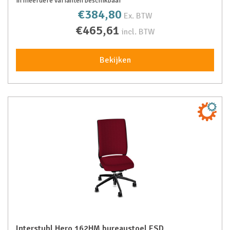
In meerdere varianten beschikbaar
€384,80
Ex. BTW
€465,61
incl. BTW
Bekijken
Interstuhl Hero 162HM bureaustoel ESD