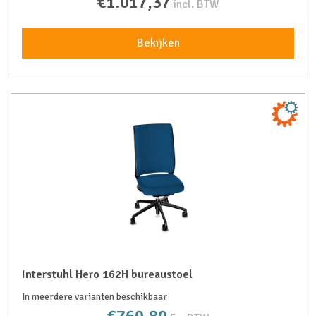
€1.017,37
incl. BTW
Bekijken
Interstuhl Hero 162H bureaustoel
In meerdere varianten beschikbaar
€760,80