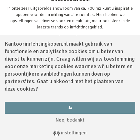
In onze zeer uitgebreide showroom van ca. 700 m2 kunt u inspiratie
opdoen voor de inrichting van alle ruimtes. Hier hebben we
opstellingen van diverse soorten meubilair, maar ook sfeer in de
laatste trends op inrichtingsgebied.
Lees verder
Kantoorinrichtingkopen.nl maakt gebruik van
functionele en analytische cookies om u beter van
dienst te kunnen zijn. Graag willen wij uw toestemming
voor onze marketing cookies waarmee wij u betere en
persoonlijkere aanbiedingen kunnen doen op
partnersites. Gaat u akkoord met het plaatsen van
Volg ons via
deze cookies?
Ja
Powered by
Nee, bedankt
Algemene Voorwaarden
|
Sitemap
|
Disclaimer
|
Privacy Policy
|
Cookies
|
instellingen
Webdesign
by
Applepie