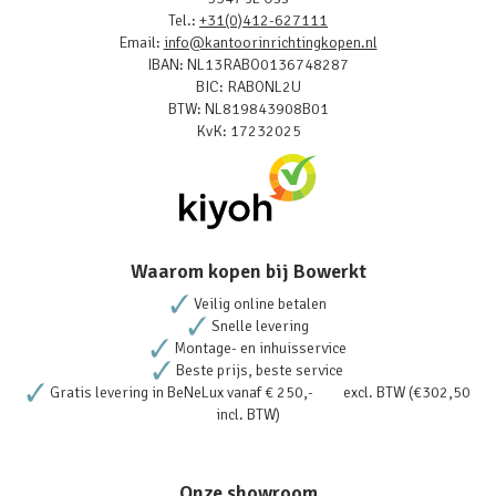
Tel.:
+31(0)412-627111
Email:
info@kantoorinrichtingkopen.nl
IBAN: NL13RABO0136748287
BIC: RABONL2U
BTW: NL819843908B01
KvK: 17232025
Waarom kopen bij Bowerkt
Veilig online betalen
Snelle levering
Montage- en inhuisservice
Beste prijs, beste service
Gratis levering in BeNeLux vanaf € 250,- excl. BTW (€302,50
incl. BTW)
Onze showroom