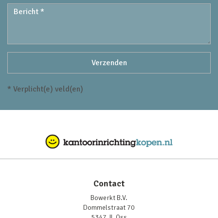
* Verplicht(e) veld(en)
Contact
Bowerkt B.V.
Dommelstraat 70
5347 JL Oss