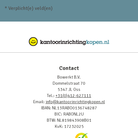
* Verplicht(e) veld(en)
Contact
Bowerkt B.V.
Dommelstraat 70
5347 JL Oss
Tel.:
+31(0)412-627111
Email:
info@kantoorinrichtingkopen.nl
IBAN: NL13RABO0136748287
BIC: RABONL2U
BTW: NL819843908B01
KvK: 17232025