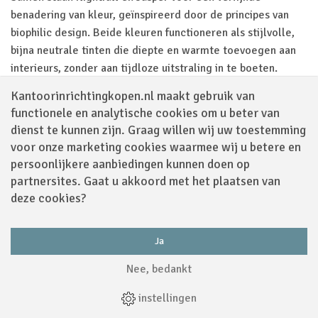
benadering van kleur, geïnspireerd door de principes van
biophilic design. Beide kleuren functioneren als stijlvolle,
bijna neutrale tinten die diepte en warmte toevoegen aan
interieurs, zonder aan tijdloze uitstraling in te boeten.
Met Nightfall en Jasper ontstaat een rustige, natuurlijke
Kantoorinrichtingkopen.nl maakt gebruik van
basis voor werkomgevingen die niet alleen mooi ogen,
functionele en analytische cookies om u beter van
maar ook bijdragen aan welzijn, focus en langdurig gebruik.
dienst te kunnen zijn. Graag willen wij uw toestemming
voor onze marketing cookies waarmee wij u betere en
Daarnaast kun je kiezen uit 3 verschillende maten Aeron
persoonlijkere aanbiedingen kunnen doen op
bureaustoelen: A, B en C. Deze maten verschillen op het
partnersites. Gaat u akkoord met het plaatsen van
gebied van zithoogte en zitdiepte. Hieronder vind je een
deze cookies?
overzicht:
Zithoogte
Ja
Maat A: 376 – 483 mm
Nee, bedankt
Maat B: 406 – 541 mm
instellingen
Maat C: 406 – 541 mm