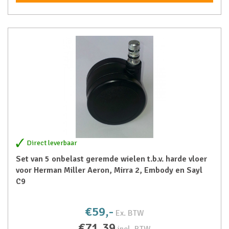
Direct leverbaar
Set van 5 onbelast geremde wielen t.b.v. harde vloer
voor Herman Miller Aeron, Mirra 2, Embody en Sayl
C9
€59,-
Ex. BTW
€71,39