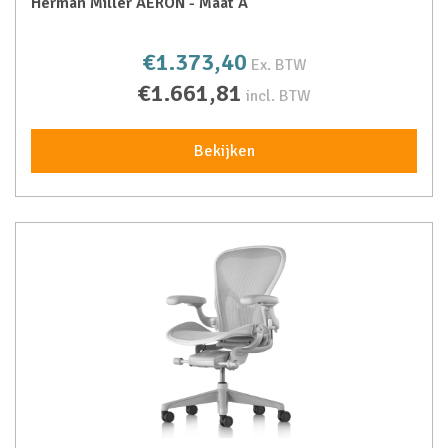
Herman Miller AERON - Maat A
€1.373,40
Ex. BTW
€1.661,81
incl. BTW
Bekijken