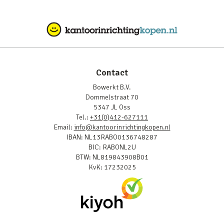
Contact
Bowerkt B.V.
Dommelstraat 70
5347 JL Oss
Tel.:
+31(0)412-627111
Email:
info@kantoorinrichtingkopen.nl
IBAN: NL13RABO0136748287
BIC: RABONL2U
BTW: NL819843908B01
KvK: 17232025