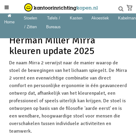
Stoelen
Tafels /
Kasten
Akoestiek
Kabelman
Home
/ Zitten
Bureaus
Herman MIller Mirra
kleuren update 2025
De naam Mirra 2 verwijst naar de manier waarop de
stoel de bewegingen van het lichaam spiegelt. De Mirra
2 vormt een evenwichtige combinatie van direct
comfort en persoonlijke ergonomie in één geavanceerd
ontwerp dat, afhankelijk van het kleurenpalet, een
professioneel of speels uiterlijk kan krijgen. De stoel is
ontworpen op basis van de filosofie 'aarde eerst' en is
een wendbare, hoogwaardige stoel voor mensen die
overschakelen tussen individuele activiteiten en
teamwerk.