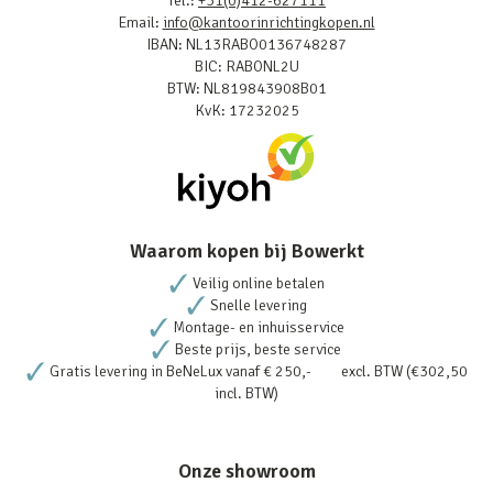
Tel.:
+31(0)412-627111
Email:
info@kantoorinrichtingkopen.nl
IBAN: NL13RABO0136748287
BIC: RABONL2U
BTW: NL819843908B01
KvK: 17232025
Waarom kopen bij Bowerkt
Veilig online betalen
Snelle levering
Montage- en inhuisservice
Beste prijs, beste service
Gratis levering in BeNeLux vanaf € 250,- excl. BTW (€302,50
incl. BTW)
Onze showroom