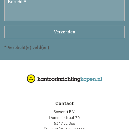
* Verplicht(e) veld(en)
Contact
Bowerkt B.V.
Dommelstraat 70
5347 JL Oss