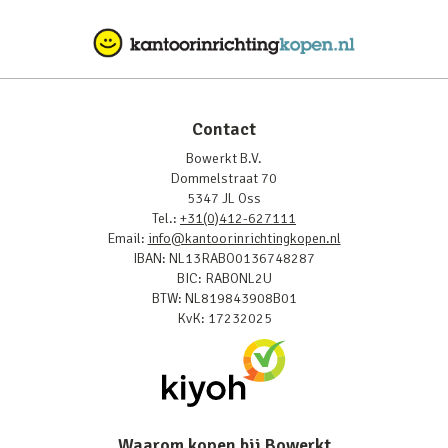
Contact
Bowerkt B.V.
Dommelstraat 70
5347 JL Oss
Tel.:
+31(0)412-627111
Email:
info@kantoorinrichtingkopen.nl
IBAN: NL13RABO0136748287
BIC: RABONL2U
BTW: NL819843908B01
KvK: 17232025
Waarom kopen bij Bowerkt