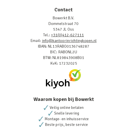
Contact
Bowerkt B.V.
Dommelstraat 70
5347 JL Oss
Tel.:
+31(0)412-627111
Email:
info@kantoorinrichtingkopen.nl
IBAN: NL13RABO0136748287
BIC: RABONL2U
BTW: NL819843908B01
KvK: 17232025
Waarom kopen bij Bowerkt
Veilig online betalen
Snelle levering
Montage- en inhuisservice
Beste prijs, beste service