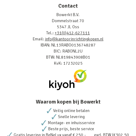
Contact
Bowerkt B.V.
Dommelstraat 70
5347 JL Oss
Tel.:
+31(0)412-627111
Email:
info@kantoorinrichtingkopen.nl
IBAN: NL13RABO0136748287
BIC: RABONL2U
BTW: NL819843908B01
KvK: 17232025
Waarom kopen bij Bowerkt
Veilig online betalen
Snelle levering
Montage- en inhuisservice
Beste prijs, beste service
Gratis levering in BeNeLux vanaf € 250,- excl. BTW (€302,50