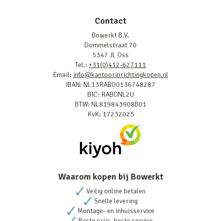
Contact
Bowerkt B.V.
Dommelstraat 70
5347 JL Oss
Tel.:
+31(0)412-627111
Email:
info@kantoorinrichtingkopen.nl
IBAN: NL13RABO0136748287
BIC: RABONL2U
BTW: NL819843908B01
KvK: 17232025
Waarom kopen bij Bowerkt
Veilig online betalen
Snelle levering
Montage- en inhuisservice
Beste prijs, beste service