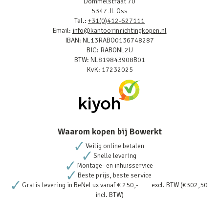
Dommelstraat 70
5347 JL Oss
Tel.:
+31(0)412-627111
Email:
info@kantoorinrichtingkopen.nl
IBAN: NL13RABO0136748287
BIC: RABONL2U
BTW: NL819843908B01
KvK: 17232025
Waarom kopen bij Bowerkt
Veilig online betalen
Snelle levering
Montage- en inhuisservice
Beste prijs, beste service
Gratis levering in BeNeLux vanaf € 250,- excl. BTW (€302,50
incl. BTW)