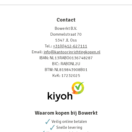
Contact
Bowerkt B.V.
Dommelstraat 70
5347 JL Oss
Tel.:
+31(0)412-627111
Email:
info@kantoorinrichtingkopen.nl
IBAN: NL13RABO0136748287
BIC: RABONL2U
BTW: NL819843908B01
KvK: 17232025
Waarom kopen bij Bowerkt
Veilig online betalen
Snelle levering