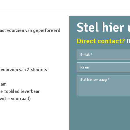
Stel hier
ast voorzien van geperforeerd
Direct contact?
B
 voorzien van 2 sleutels
foam
e topblad leverbaar
wit = voorraad)