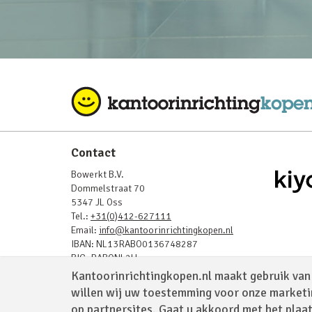
Contact
Bowerkt B.V.
Dommelstraat 70
5347 JL Oss
Tel.:
+31(0)412-627111
Email:
info@kantoorinrichtingkopen.nl
IBAN: NL13RABO0136748287
BIC: RABONL2U
BTW: NL819843908B01
Kantoorinrichtingkopen.nl maakt gebruik van 
KvK: 17232025
willen wij uw toestemming voor onze marketi
op partnersites. Gaat u akkoord met het plaa