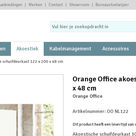
Aanbiedingen
Merken
Contact
Showroom
Bureaustoelwijzer
ten
Akoestiek
Kabelmanagement
Accessoires
e schuifdeurkast 122 x 200 x 48 cm
Orange Office akoe
x 48 cm
Orange Office
Artikelnummer:
OO NL122
Dit product heeft een levertijd van
Akoestische schuifdeurkast 