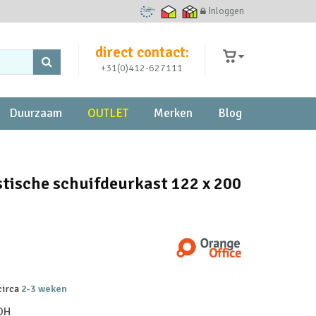
Inloggen
Ecommerce Europe Trustmark
Thuiswinkel waarborg
Thuiswinkel zakelijk
direct contact:
+31(0)412-627111
Duurzaam
OUTLET
Merken
Blog
stische schuifdeurkast 122 x 200
 circa
2-3 weken
3OH