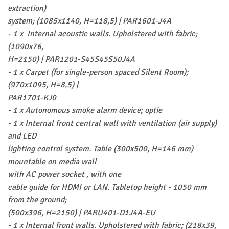
extraction)
system; (1085x1140, H=118,5) | PAR1601-J4A
- 1 x Internal acoustic walls. Upholstered with fabric;
(1090x76,
H=2150) | PAR1201-S45S45S50J4A
- 1 x Carpet (for single-person spaced Silent Room);
(970x1095, H=8,5) |
PAR1701-KJ0
- 1 x Autonomous smoke alarm device; optie
- 1 x Internal front central wall with ventilation (air supply)
and LED
lighting control system. Table (300x500, H=146 mm)
mountable on media wall
with AC power socket , with one
cable guide for HDMI or LAN. Tabletop height - 1050 mm
from the ground;
(500x396, H=2150) | PARU401-D1J4A-EU
- 1 x Internal front walls. Upholstered with fabric; (218x39,