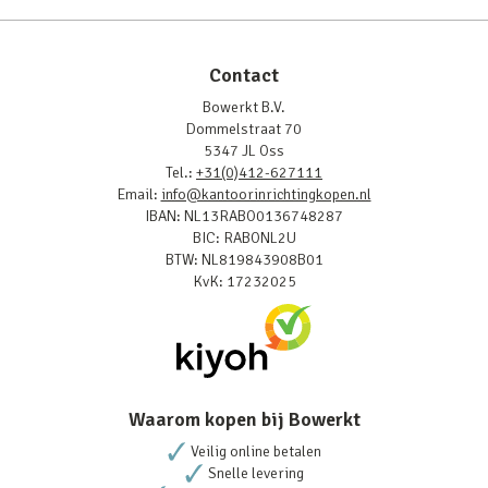
Contact
Bowerkt B.V.
Dommelstraat 70
5347 JL Oss
Tel.:
+31(0)412-627111
Email:
info@kantoorinrichtingkopen.nl
IBAN: NL13RABO0136748287
BIC: RABONL2U
BTW: NL819843908B01
KvK: 17232025
Waarom kopen bij Bowerkt
Veilig online betalen
Snelle levering