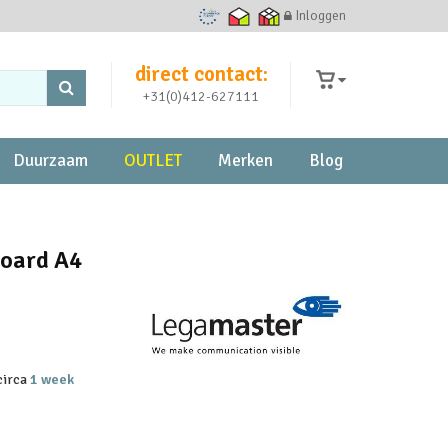
Inloggen
Ecommerce Europe Trustmark
Thuiswinkel waarborg
Thuiswinkel zakelijk
direct contact:
+31(0)412-627111
Duurzaam
OUTLET
Merken
Blog
board A4
 circa
1 week