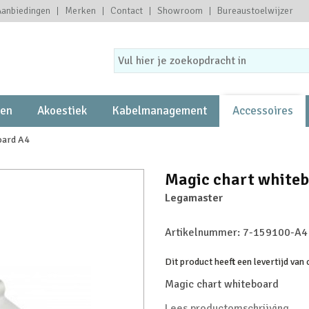
Aanbiedingen
Merken
Contact
Showroom
Bureaustoelwijzer
ten
Akoestiek
Kabelmanagement
Accessoires
oard A4
Magic chart white
Legamaster
Artikelnummer:
7-159100-A4
Dit product heeft een levertijd van
Magic chart whiteboard
Lees productomschrijving