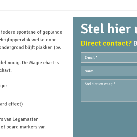
Stel hier
r iedere spontane of geplande
chrijfoppervlak welke door
Direct contact?
B
ondergrond blijft plakken (bv.
del nodig. De Magic chart is
chart.
jn:
ard effect)
rs van Legamaster
met board markers van