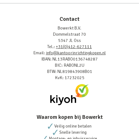
Contact
Bowerkt B.V.
Dommelstraat 70
5347 JL Oss
Tel.:
+31(0)412-627111
Email:
info@kantoorinrichtingkopen.nl
IBAN: NL13RABO0136748287
BIC: RABONL2U
BTW: NL819843908B01
KvK: 17232025
Waarom kopen bij Bowerkt
Veilig online betalen
Snelle levering
Montage- en inhuisservice