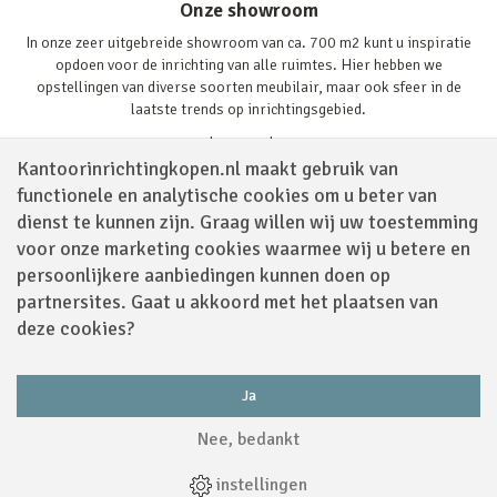
Onze showroom
In onze zeer uitgebreide showroom van ca. 700 m2 kunt u inspiratie
opdoen voor de inrichting van alle ruimtes. Hier hebben we
opstellingen van diverse soorten meubilair, maar ook sfeer in de
laatste trends op inrichtingsgebied.
Lees verder
Kantoorinrichtingkopen.nl maakt gebruik van
functionele en analytische cookies om u beter van
dienst te kunnen zijn. Graag willen wij uw toestemming
voor onze marketing cookies waarmee wij u betere en
persoonlijkere aanbiedingen kunnen doen op
partnersites. Gaat u akkoord met het plaatsen van
Volg ons via
deze cookies?
Ja
Powered by
Nee, bedankt
Algemene Voorwaarden
|
Sitemap
|
Disclaimer
|
Privacy Policy
|
Cookies
|
instellingen
Webdesign
by
Applepie