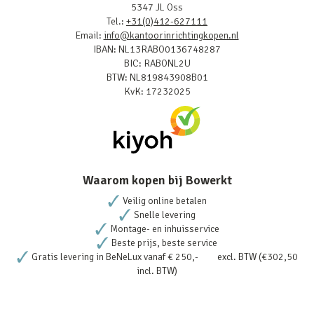
5347 JL Oss
Tel.:
+31(0)412-627111
Email:
info@kantoorinrichtingkopen.nl
IBAN: NL13RABO0136748287
BIC: RABONL2U
BTW: NL819843908B01
KvK: 17232025
Waarom kopen bij Bowerkt
Veilig online betalen
Snelle levering
Montage- en inhuisservice
Beste prijs, beste service
Gratis levering in BeNeLux vanaf € 250,- excl. BTW (€302,50
incl. BTW)