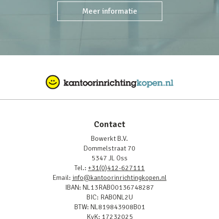
Meer informatie
Contact
Bowerkt B.V.
Dommelstraat 70
5347 JL Oss
Tel.:
+31(0)412-627111
Email:
info@kantoorinrichtingkopen.nl
IBAN: NL13RABO0136748287
BIC: RABONL2U
BTW: NL819843908B01
KvK: 17232025