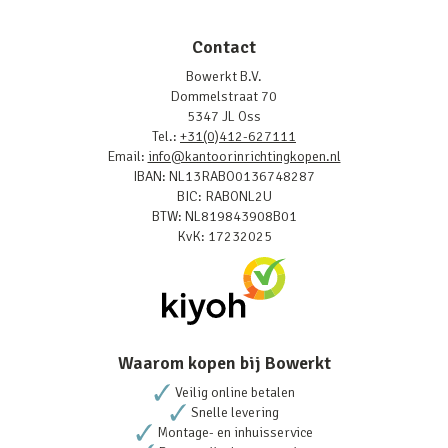
Contact
Bowerkt B.V.
Dommelstraat 70
5347 JL Oss
Tel.:
+31(0)412-627111
Email:
info@kantoorinrichtingkopen.nl
IBAN: NL13RABO0136748287
BIC: RABONL2U
BTW: NL819843908B01
KvK: 17232025
Waarom kopen bij Bowerkt
Veilig online betalen
Snelle levering
Montage- en inhuisservice