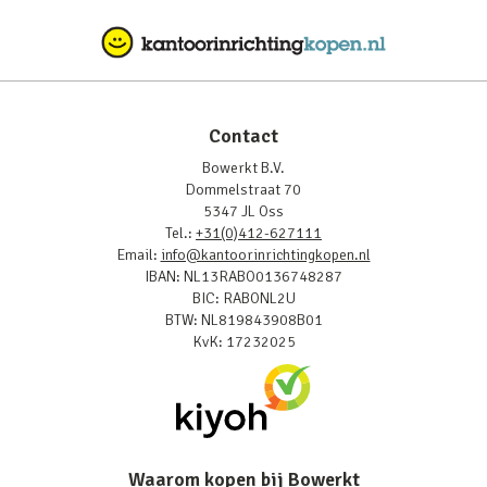
Contact
Bowerkt B.V.
Dommelstraat 70
5347 JL Oss
Tel.:
+31(0)412-627111
Email:
info@kantoorinrichtingkopen.nl
IBAN: NL13RABO0136748287
BIC: RABONL2U
BTW: NL819843908B01
KvK: 17232025
Waarom kopen bij Bowerkt