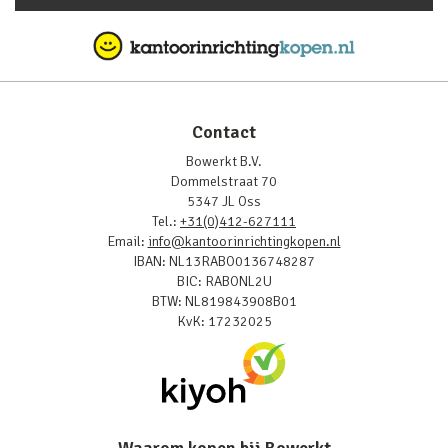
Contact
Bowerkt B.V.
Dommelstraat 70
5347 JL Oss
Tel.:
+31(0)412-627111
Email:
info@kantoorinrichtingkopen.nl
IBAN: NL13RABO0136748287
BIC: RABONL2U
BTW: NL819843908B01
KvK: 17232025
Waarom kopen bij Bowerkt