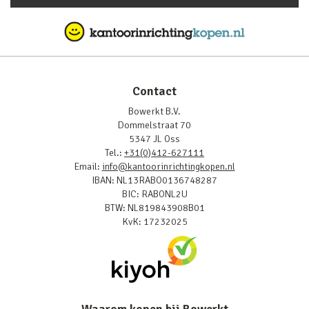
Contact
Bowerkt B.V.
Dommelstraat 70
5347 JL Oss
Tel.:
+31(0)412-627111
Email:
info@kantoorinrichtingkopen.nl
IBAN: NL13RABO0136748287
BIC: RABONL2U
BTW: NL819843908B01
KvK: 17232025
Waarom kopen bij Bowerkt