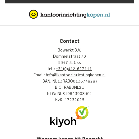
Contact
Bowerkt B.V.
Dommelstraat 70
5347 JL Oss
Tel.:
+31(0)412-627111
Email:
info@kantoorinrichtingkopen.nl
IBAN: NL13RABO0136748287
BIC: RABONL2U
BTW: NL819843908B01
KvK: 17232025
Waarom kopen bij Bowerkt