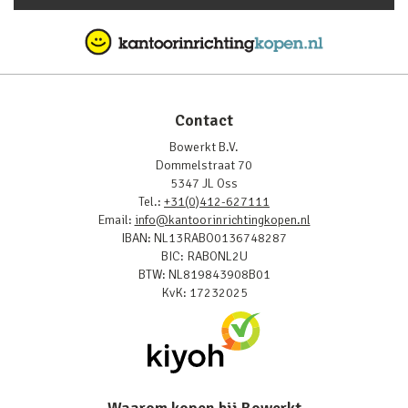
Contact
Bowerkt B.V.
Dommelstraat 70
5347 JL Oss
Tel.:
+31(0)412-627111
Email:
info@kantoorinrichtingkopen.nl
IBAN: NL13RABO0136748287
BIC: RABONL2U
BTW: NL819843908B01
KvK: 17232025
Waarom kopen bij Bowerkt